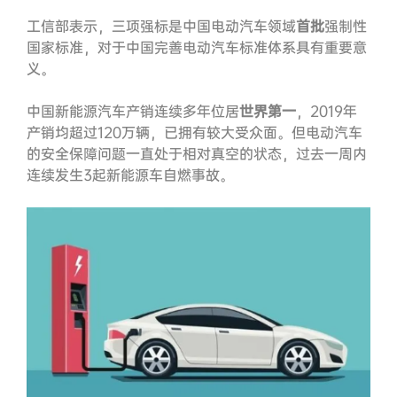
工信部表示，三项强标是中国电动汽车领域
首批
强制性
国家标准，对于中国完善电动汽车标准体系具有重要意
义。
中国新能源汽车产销连续多年位居
世界第一
，2019年
产销均超过120万辆，已拥有较大受众面。但电动汽车
的安全保障问题一直处于相对真空的状态，过去一周内
连续发生3起新能源车自燃事故。