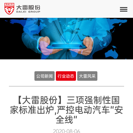
公司新闻
行业动态
大雷风采
【大雷股份】三项强制性国
家标准出炉,严控电动汽车“安
全线”
2020-08-06