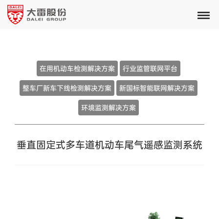
在用机动车检测解决方案
行业监管联网平台
整车厂新车下线检测解决方案
新国标智能联网解决方案
环境监测解决方案
垂直固定式多车道机动车尾气遥感监测系统