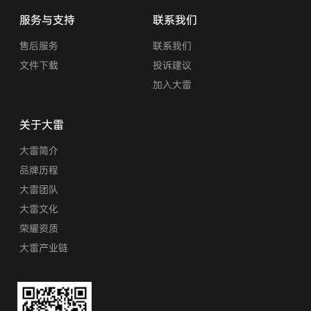
服务与支持
联系我们
售后服务
联系我们
文件下载
投诉建议
加入大雷
关于大雷
大雷简介
品牌历程
大雷团队
大雷文化
荣耀资质
大雷产业链